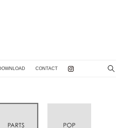
検
索:
DOWNLOAD
CONTACT