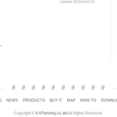
Updated 2025年4月21日
。
MEMBER
ABOUT
NEWS
PRODUCTS
BUY
MAP
How
DOWNLOAD
CONTACT
US
IT
to
S
NEWS
PRODUCTS
BUY IT
MAP
HOW TO
DOWNL
Copyright ©
K'sPlanning co,.ltd.
All Rights Reserved.