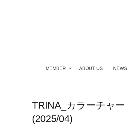
コ
ン
テ
ン
ツ
へ
ス
キ
ッ
MEMBER
ABOUT US
NEWS
プ
TRINA_カラーチャ
(2025/04)