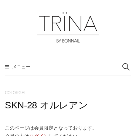
コ
ン
テ
ン
ツ
へ
ス
検
索:
キ
メニュー
ッ
プ
COLORGEL
SKN-28 オルレアン
このページは会員限定となっております。