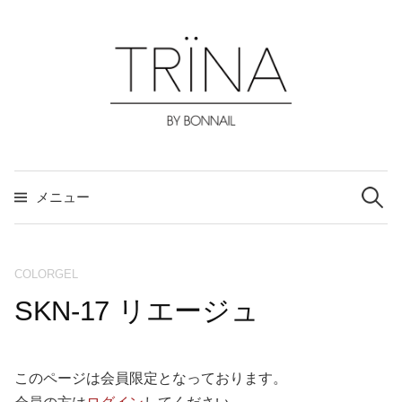
コ
ン
テ
ン
ツ
へ
ス
検
索:
キ
メニュー
ッ
プ
COLORGEL
SKN-17 リエージュ
このページは会員限定となっております。