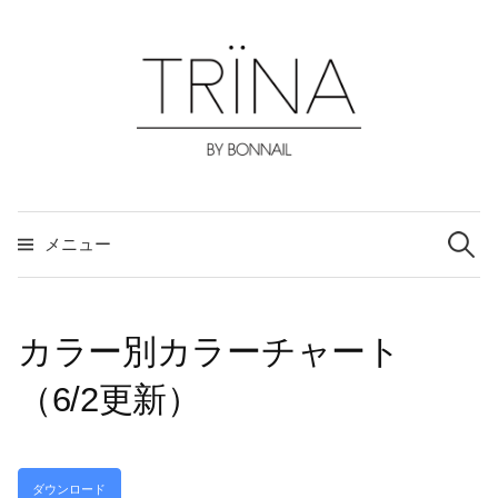
コ
ン
テ
ン
ツ
へ
ス
検
索:
キ
メニュー
ッ
プ
カラー別カラーチャート
（6/2更新）
ダウンロード