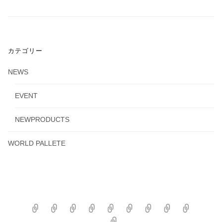
カテゴリー
NEWS
EVENT
NEWPRODUCTS
WORLD PALLETE
MEMBER
ABOUT
NEWS
PRODUCTS
BUY
MAP
How
DOWNLOAD
CONTAC
US
IT
to