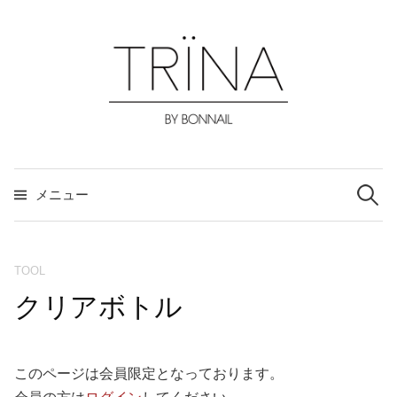
コ
ン
テ
ン
ツ
へ
ス
検
索:
キ
メニュー
ッ
プ
TOOL
クリアボトル
このページは会員限定となっております。