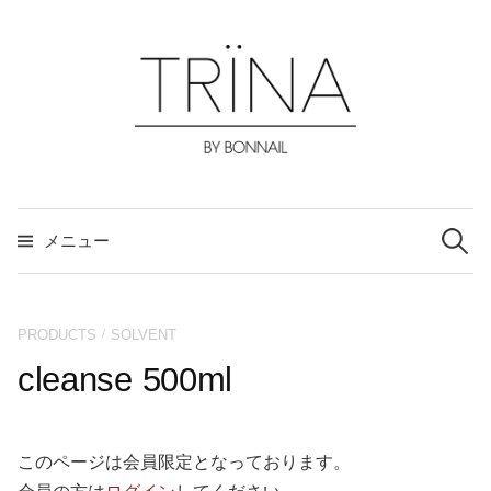
コ
ン
テ
ン
ツ
へ
ス
検
索:
キ
メニュー
ッ
プ
/
PRODUCTS
SOLVENT
cleanse 500ml
このページは会員限定となっております。